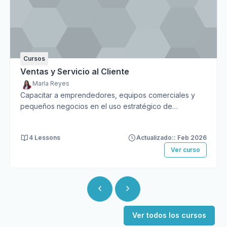
Cursos
Ventas y Servicio al Cliente
Marla Reyes
Capacitar a emprendedores, equipos comerciales y
pequeños negocios en el uso estratégico de
WhatsApp Business como herramienta de atención al
cliente, automatización y ventas, brindándoles las
4 Lessons
Actualizado:: Feb 2026
habilidades necesarias para implementar un sistema de
Ver curso
comunicación efectivo, profesional y orientado a
resultados desde la primera clase.
Ver todos los cursos